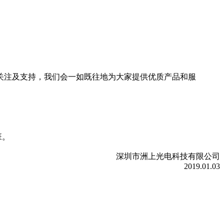
的关注及支持，我们会一如既往地为大家提供优质产品和服
班。
深圳市洲上光电科技有限公司
2019.01.03