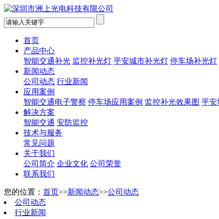
首页
产品中心
智能交通补光
监控补光灯
平安城市补光灯
停车场补光灯
新闻动态
公司动态
行业新闻
应用案例
智能交通电子警察
停车场应用案例
监控补光效果图
平安
解决方案
智能交通
安防监控
技术与服务
常见问题
关于我们
公司简介
企业文化
公司荣誉
联系我们
您的位置：
首页
>>
新闻动态
>>
公司动态
公司动态
行业新闻