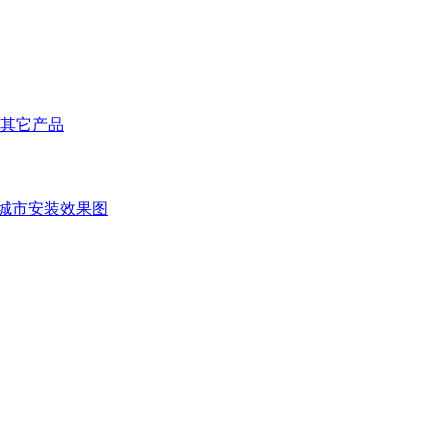
其它产品
城市安装效果图