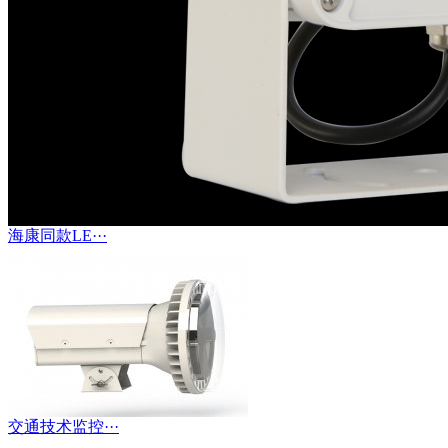
海康同款LE···
交通技术监控···